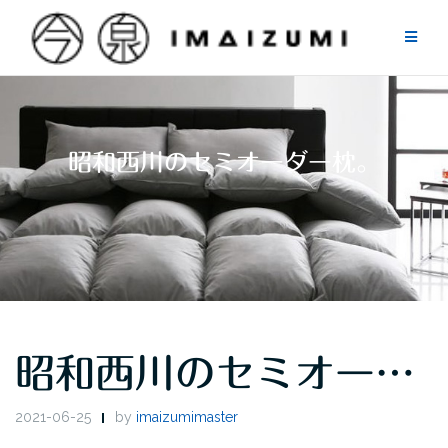
Skip
to
content
昭和西川のセミオーダー枕。
昭和西川のセミオー…
2021-06-25
by
imaizumimaster