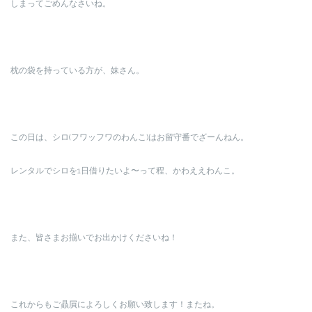
しまってごめんなさいね。
枕の袋を持っている方が、妹さん。
この日は、シロ(フワッフワのわんこ)はお留守番でざーんねん。
レンタルでシロを1日借りたいよ〜って程、かわええわんこ。
また、皆さまお揃いでお出かけくださいね！
これからもご贔屓によろしくお願い致します！またね。