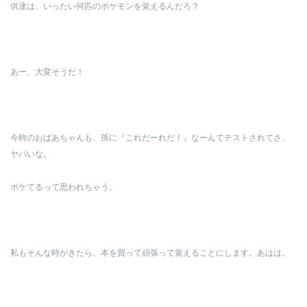
供達は、いったい何匹のポケモンを覚えるんだろ？
あー、大変そうだ！
今時のおばあちゃんも、孫に『これだーれだ！』なーんてテストされてさ、
ヤバいな。
ボケてるって思われちゃう。
私もそんな時がきたら、本を買って頑張って覚えることにします。あはは。