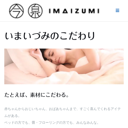
Skip
to
content
いまいづみのこだわり
たとえば、素材にこだわる。
赤ちゃんからおじいちゃん、おばあちゃんまで、すごく喜んでくれるアイテ
ムがある。
ベッドの方でも、畳・フローリングの方でも、みんなみんな。