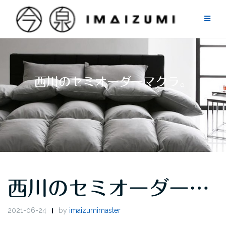
Skip
to
content
西川のセミオーダーマクラ。
西川のセミオーダー…
2021-06-24
by
imaizumimaster