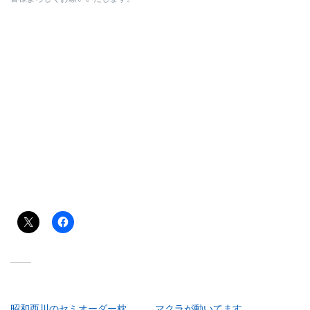
共有:
関連
昭和西川のセミオーダー枕。
マクラが動いてます。