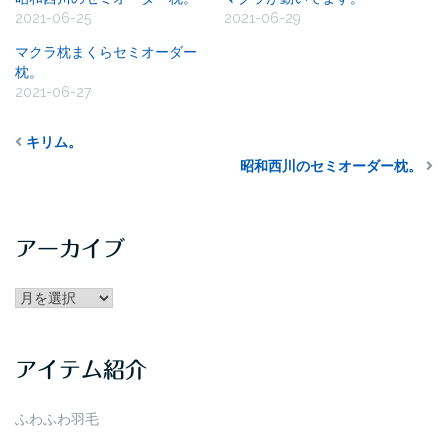
2021-06-25
2021-06-29
マクラ枕まくらセミオーダー
枕。
2021-06-27
キリム。
昭和西川のセミオーダー枕。
アーカイブ
アー
カ
イ
アイテム紹介
ブ
ふわふわ羽毛