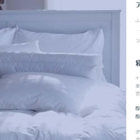
ブ
ふ
コ
〒
東
営
夕
夕