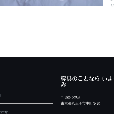
だ
寝具のことなら いま
み
内
〒192-0085
東京都八王子市中町3-10
合わせ