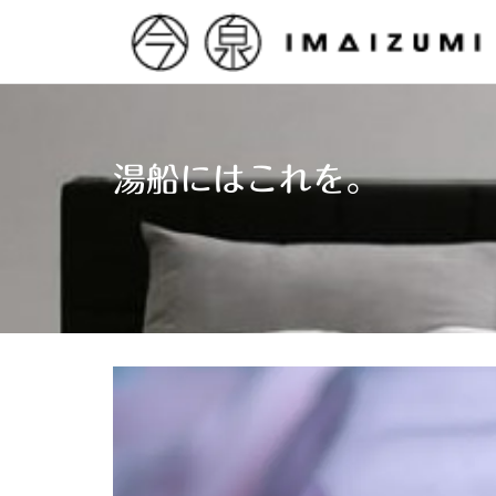
Skip
to
content
湯船にはこれを。