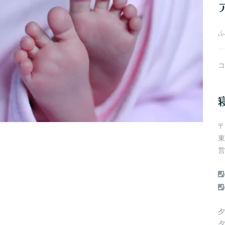
ブ
ふ
コ
〒
東
営
夕
夕