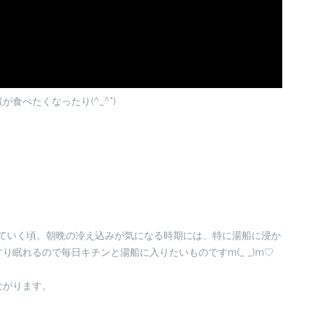
べたくなったり(^_^*)
していく頃。朝晩の冷え込みが気になる時期には、特に湯船に浸か
眠れるので毎日キチンと湯船に入りたいものですm(_ _)m♡
ながります。