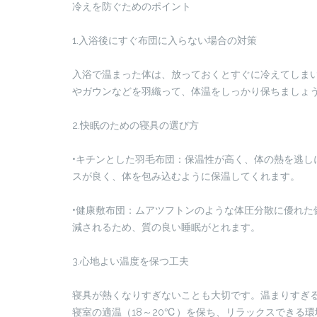
冷えを防ぐためのポイント
1.入浴後にすぐ布団に入らない場合の対策
入浴で温まった体は、放っておくとすぐに冷えてしま
やガウンなどを羽織って、体温をしっかり保ちましょ
2.快眠のための寝具の選び方
•キチンとした羽毛布団：保温性が高く、体の熱を逃し
スが良く、体を包み込むように保温してくれます。
•健康敷布団：ムアツフトンのような体圧分散に優れた
減されるため、質の良い睡眠がとれます。
3.心地よい温度を保つ工夫
寝具が熱くなりすぎないことも大切です。温まりすぎ
寝室の適温（18～20℃）を保ち、リラックスできる