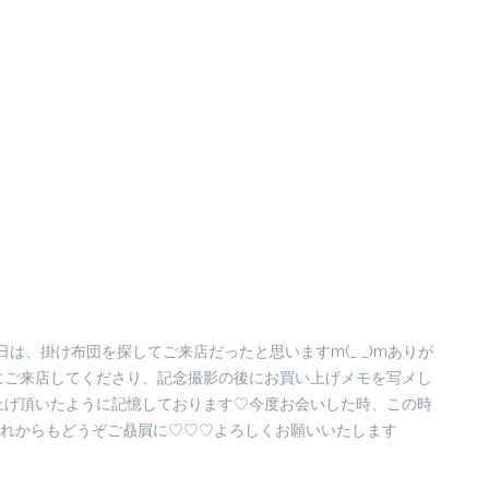
の日は、掛け布団を探してご来店だったと思いますm(_ _)mありが
にご来店してくださり、記念撮影の後にお買い上げメモを写メし
上げ頂いたように記憶しております♡今度お会いした時、この時
がこれからもどうぞご贔屓に♡♡♡よろしくお願いいたします