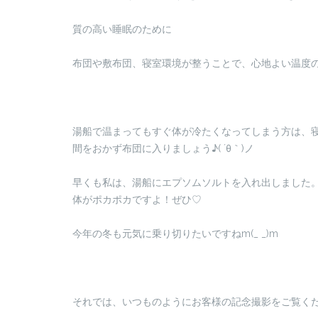
質の高い睡眠のために
布団や敷布団、寝室環境が整うことで、心地よい温度
湯船で温まってもすぐ体が冷たくなってしまう方は、
間をおかず布団に入りましょう♪( ´θ｀)ノ
早くも私は、湯船にエプソムソルトを入れ出しました
体がポカポカですよ！ぜひ♡
今年の冬も元気に乗り切りたいですねm(_ _)m
それでは、いつものようにお客様の記念撮影をご覧くだ