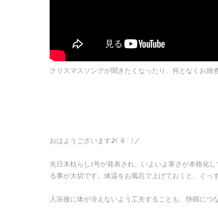
クリスマスソングが聞きたくなったり、何となくお雑煮が食
おはようございます♪( ´θ｀)ノ
先日木枯らし1号が発表され、いよいよ寒さが本格化
る事が大切です。体温をお風呂で上げておくと、ぐっすり
入浴後に体が冷えないよう工夫することも、快眠につ