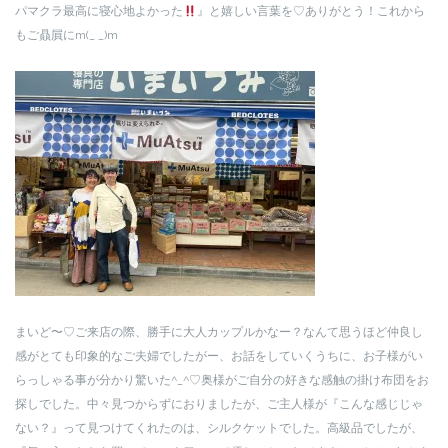
パマクラ最高に寝心地よかった
』と嬉しい言葉を♡ありがとう！これから
もご贔屓にm(_ _)m
まいど〜♡ご来店の際、勝手に大人カップルかなー？なんて思うほど仲良し
感がとても印象的なご夫婦でしたがー、お話をしていくうちに、お子様がい
らっしゃる事が分かり驚いた^_^♡奥様がご自分の好きな感触の掛け布団をお
探しでした。中々見つからずにおりましたが、ご主人様が『こんな感じじゃ
ない？』って見つけてくれたのは、シルクケットでした。高級品でしたが、