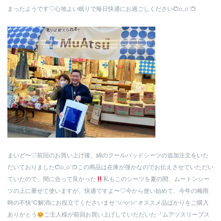
まったようです♡心地よい眠りで毎日快適にお過ごしくださいᕦ(ò_óˇ)ᕤ
まいど〜♡前回のお買い上げ後、綿のクールパッドシーツの追加注文をいた
だいておりましたᕦ(ò_óˇ)ᕤこの商品は在庫が僅かなのでお伝えさせていただい
ていたので、間に合って良かった
私もこのシーツを夏の間、ムートンシー
ツの上に乗せて使いますが、快適ですよ〜♡今から使い始めて、今年の梅雨
時の不快℃解消にお役立てくださいませ*\(^o^)/*オススメ品ばかりをご購入
ありがとう
ご主人様が前回お買い上げしていただいた『ムアツスリープス