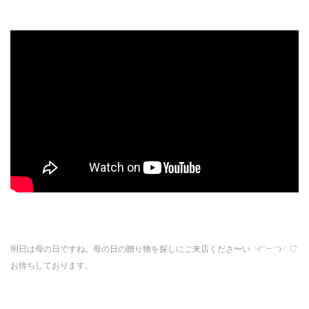
明日は母の日ですね。母の日の贈り物を探しにご来店くださ〜い╰(*´︶`*)╯♡
お待ちしております。