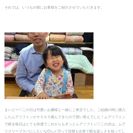
それでは、いつもの様にお客様をご紹介させていただきます。
まいど〜♡この日は可愛いお嬢様と一緒にご来店でした。ご結婚の時に購入
したムアツフトンがそろそろ痛んできたので買い替えでした！ムアツフトン
で眠る毎日はとても快適でこれからもずっとムアツフトン♡この次は、ムア
ツスリープスパにしたいなᕦ(ò_óˇ)ᕤって目標も出来て眠る楽しさを知ってし