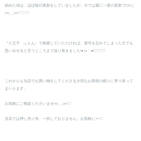
始めた頃は、ほぼ毎日更新をしていましたが、今では週に一度の更新でOKに
m(_ _)m♡♡♡
『八王子 ふとん』で検索していただければ、屋号を忘れてしまった方でも
思い出せると言うところまで辿り着きました(●´ω｀●)♡♡♡
これからも当店でお買い物をしてくださる大切なお客様の眠りに寄り添って
まいります。
お気軽にご相談くださいませm(_ _)m♡
当店では押し売り等、一切しておりません。お気軽に〜♡