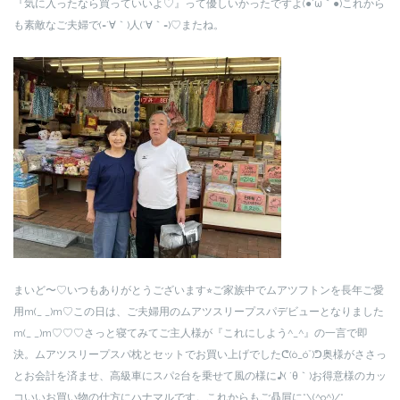
『気に入ったなら買っていいよ♡』って優しいかったですよ(●´ω｀●)これから
も素敵なご夫婦で(=´∀｀)人(´∀｀=)♡またね。
まいど〜♡いつもありがとうございます⭐︎ご家族中でムアツフトンを長年ご愛
用m(_ _)m♡この日は、ご夫婦用のムアツスリープスパデビューとなりました
m(_ _)m♡♡♡さっと寝てみてご主人様が『これにしよう^_^』の一言で即
決。ムアツスリープスパ枕とセットでお買い上げでしたᕦ(ò_óˇ)ᕤ奥様がささっ
とお会計を済ませ、高級車にスパ2台を乗せて風の様に♪( ´θ｀)お得意様のカッ
コいいお買い物の仕方にハナマルです。これからもご贔屓に*\(^o^)/*