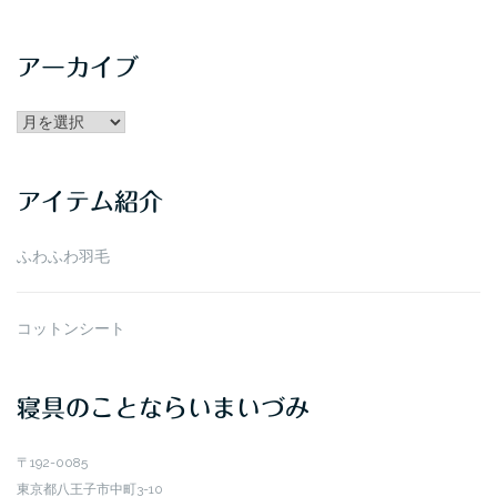
アーカイブ
アー
カ
イ
アイテム紹介
ブ
ふわふわ羽毛
コットンシート
寝具のことならいまいづみ
〒192-0085
東京都八王子市中町3-10