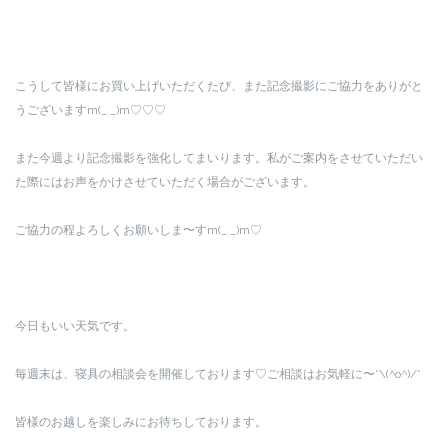
こうして皆様にお買い上げいただくたび、また記念撮影にご協力をありがと
うございますm(_ _)m♡♡♡
また今週より記念撮影を強化してまいります。私がご案内をさせていただい
た際にはお声をかけさせていただく場合がございます。
ご協力の程よろしくお願いしま〜すm(_ _)m♡
今日もいい天気です。
毎週末は、寝具の相談会を開催しております♡ご相談はお気軽に〜*\(^o^)/*
皆様のお越しを楽しみにお待ちしております。