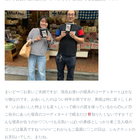
まいど〜♡お若いご夫婦ですが、現在お使いの寝具のコーディネートはかな
り物なのです。お会いしたのはつい何年か前ですが、奥様は特に若々しく♪(
´θ｀)ノお会いした時よりも若々しいって眠りの質を保っているからᕦ(ò_óˇ)ᕤ
ご自分にあった寝具のコーディネートで眠るだけ
知りたくないですか？ど
んな寝具が合うのか♡♡いつも元気いっぱいの奥様としっかり者ご主人様の
コンビは最高ですね*\(^o^)/*これからもご贔屓に♡この日は、シルクケットの
お支払いでした。またね。