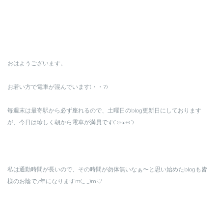
おはようございます。
お若い方で電車が混んでいます(・・?)
毎週末は最寄駅から必ず座れるので、土曜日のblog更新日にしております
が、今日は珍しく朝から電車が満員です(´⊙ω⊙`)
私は通勤時間が長いので、その時間が勿体無いなぁ〜と思い始めたblogも皆
様のお陰で7年になりますm(_ _)m♡