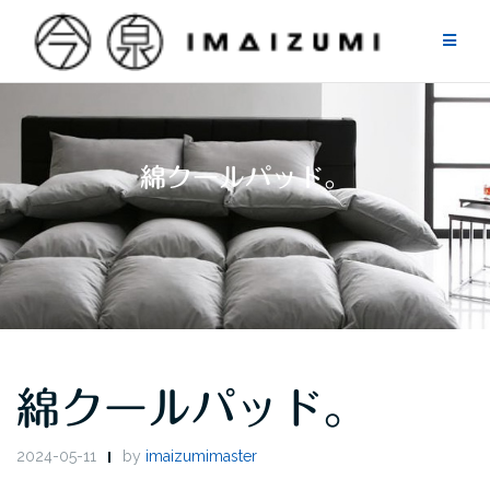
Skip
to
content
綿クールパッド。
綿クールパッド。
2024-05-11
by
imaizumimaster