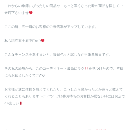
これからの季節にぴったりの商品や、もっと寒くなった時の商品を探してご
来店下さいませ
ここの所、五十肩のお客様のご来店率がアップしています。
私も現在五十肩中(*´ω`*)
こんなチャンスを逃すまいと、毎日色々と試しながら眠る毎日です。
その私の経験から、このコーディネート最高にラク
を見つけたので、皆様
にもお伝えしたくて(*´∀`)♪
お客様が逆に体操を教えてくれたり、こうしたら良かったとか色々と教えて
くれることもあります╰(*´︶`*)╯♡順番お待ちのお客様が居ない時にはお店で
^ ^楽しい