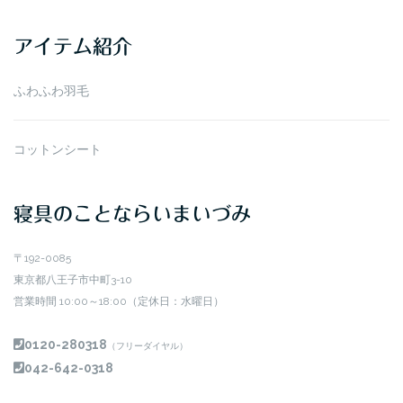
カ
イ
アイテム紹介
ブ
ふわふわ羽毛
コットンシート
寝具のことならいまいづみ
〒192-0085
東京都八王子市中町3-10
営業時間 10:00～18:00（定休日：水曜日）
0120-280318
（フリーダイヤル）
042-642-0318