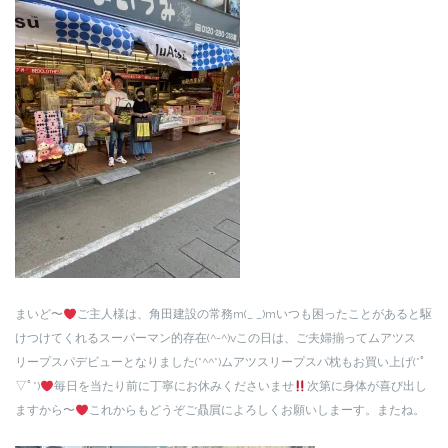
まいど〜
ご主人様は、角田建設の常務m(_ _)mいつも困ったことがあると駆
けつけてくれるスーパーマン的存在(^-^)vこの日は、ご夫婦揃ってムアツス
リープスパデビューとなりました(*^^*)ムアツスリープスパ枕もお買い上げ(*ﾟ
▽ﾟ*)
毎日を当たり前に丁寧にお休みくださいませ
次第に身体が喜び出し
ますから〜
これからもどうぞご贔屓によろしくお願いしまーす。またね。