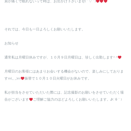
肩が痛くで眠れないって時は、お出かけ下さいませ( ´ ▽ ` )
それでは、今日も一日よろしくお願いいたします。
お知らせ
通常私は月曜日休みですが、１０月９日月曜日は、珍しく出勤します^ ^
月曜日のお客様にはあまりお会いする機会がないので、楽しみにしておりま
すm(_ _)m
振替で１０月１０日火曜日がお休みです。
私が担当をさせていただいた際には、記念撮影のお願いをさせていただく場
合がございます
ご理解ご協力のほどよろしくお願いいたします。♪( ´θ｀)
共有: