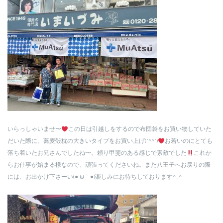
いらっしゃいませ〜
この日は引越しをするので布団袋をお買い物していた
だいた際に、蕎麦殻枕の大きいタイプをお買い上げ(*^^*)
お若いのにとても
落ち着いたお兄さんでしたね〜。頼り甲斐のある感じで素敵でした
これか
らお仕事が始まる様なので、頑張ってくださいね。また八王子へお戻りの際
には、お出かけ下さーい(●´ω｀●)楽しみにお待ちしております^_^