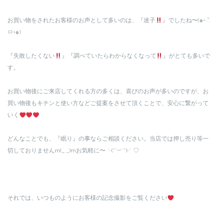
お買い物をされたお客様のお声として多いのは、『迷子
』でしたね〜(๑•ૅ
ㅁ•๑)
『失敗したくない
』『調べていたらわからなくなって
』がとても多いで
す。
お買い物後にご来店してくれる方の多くは、喜びのお声が多いのですが、お
買い物後もキチンと使い方などご提案をさせて頂くことで、安心に繋がって
いく
どんなことでも、『眠り』の事ならご相談ください。当店では押し売り等一
切しておりませんm(_ _)mお気軽に〜╰(*´︶`*)╯♡
それでは、いつものようにお客様の記念撮影をご覧ください