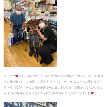
まいど〜
お久しぶり(((o(*ﾟ▽ﾟ*)o)))♡お兄さんの運転でご来店でした。お母様
がお買い物をしている間、お話をしたりして(*´ー｀*)お二人ともお変わりなさ
そうで一安心(о´∀`о)また何か必要な物がありましたら、お出かけくださいませ
(●´ω｀●)お母さんとお兄さんの元気なお顔に会いたくて(*´∀`)♪またね