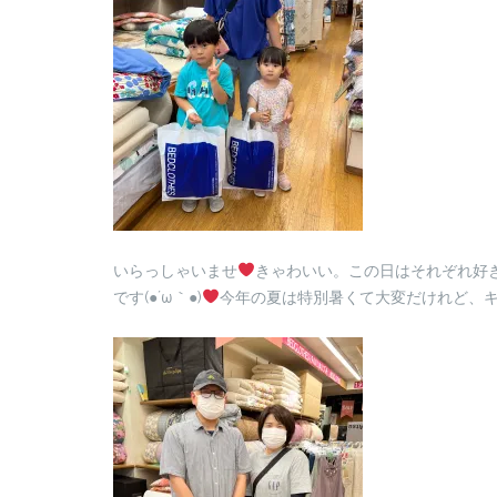
いらっしゃいませ
きゃわいい。この日はそれぞれ好
です(●´ω｀●)
今年の夏は特別暑くて大変だけれど、