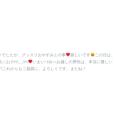
ーでしたが、グッスリおやすみとの事
嬉しいです
この日は、
げm(_ _)m
いまいづみへお越しの男性は、本当に優しい
ﾟ*)これからもご贔屓に。よろしくです。またね！