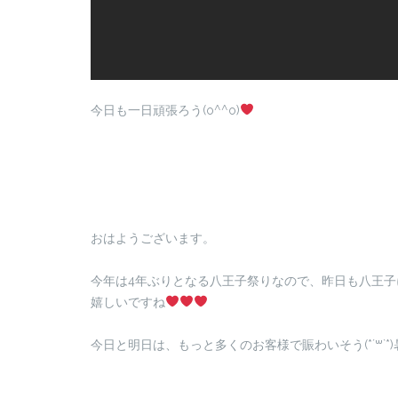
今日も一日頑張ろう(o^^o)
おはようございます。
今年は4年ぶりとなる八王子祭りなので、昨日も八王
嬉しいですね
今日と明日は、もっと多くのお客様で賑わいそう(*´꒳`*