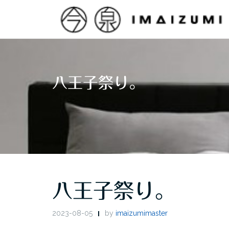
Skip
to
content
八王子祭り。
八王子祭り。
2023-08-05
by
imaizumimaster