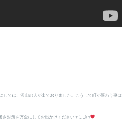
子にしては、沢山の人が出ておりました。こうして町が賑わう事は
)暑さ対策を万全にしてお出かけくださいm(_ _)m