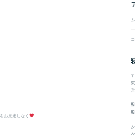
ブ
ふ
コ
〒
東
営
品をお見逃しなく
夕
夕