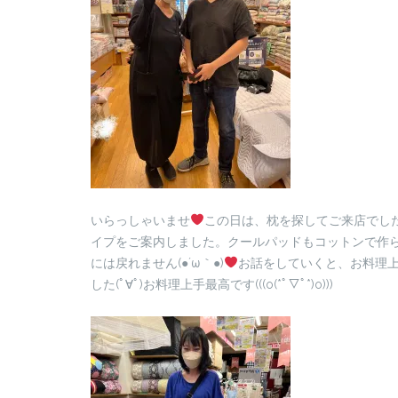
いらっしゃいませ
この日は、枕を探してご来店でした
イプをご案内しました。クールパッドもコットンで作
には戻れません(●´ω｀●)
お話をしていくと、お料理
した(ﾟ∀ﾟ)お料理上手最高です(((o(*ﾟ▽ﾟ*)o)))