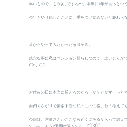
早いもので、もう9月ですね〜。本当に1年があっとい
今年もやり残したことに、手をつけ始めないと終わら
昔からやってみたかった家庭菜園。
残念な事に私はマンション暮らしなので、土いじりが
ᕦ(ò_óˇ)ᕤ
お休みの日に本当に通えるのだろーか？とかずーっと考えてい
面倒くさがりで優柔不断な私のこの性格、ね！考えても考
今回は、営業さんがここなら近くにあるからって教え
てから、もう2週間位過ぎてるし(´༎ຶོρ༎ຶོ`)