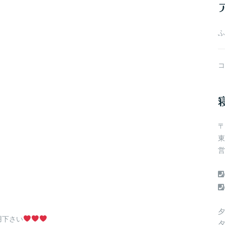
ブ
ふ
コ
〒
東
営
夕
用下さい
夕