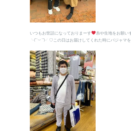
いつもお世話になっておりまーす
糸や生地をお願い
╰(*´︶`*)╯♡この日はお届けしてくれた時にパジャマをお