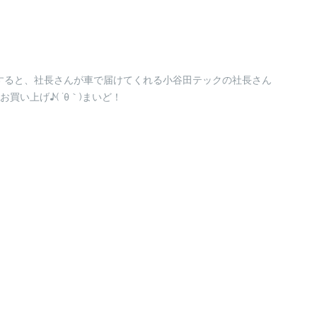
すると、社長さんが車で届けてくれる小谷田テックの社長さん
買い上げ♪( ´θ｀)まいど！