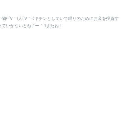
(=´∀｀)人(´∀｀=)キチンとしていて眠りのためにお金を投資す
いかないとね(*´ー｀*)またね！