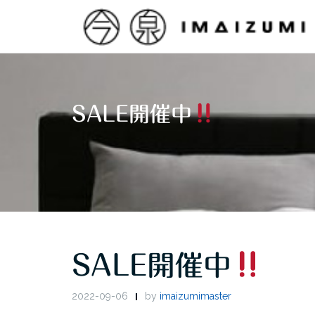
Skip
to
content
SALE開催中
SALE開催中
2022-09-06
by
imaizumimaster