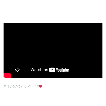
来日するのですね〜(*´ー｀*)