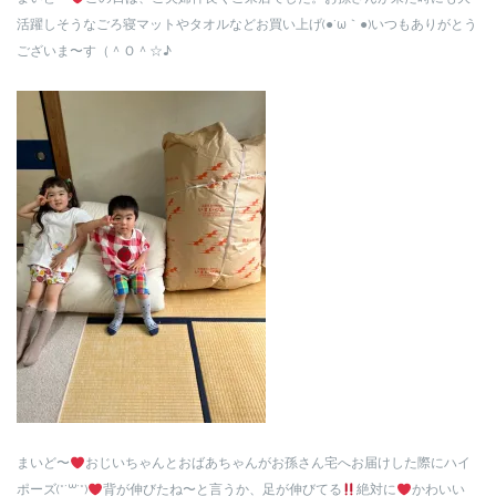
活躍しそうなごろ寝マットやタオルなどお買い上げ(●´ω｀●)いつもありがとう
ございま〜す（＾Ｏ＾☆♪
まいど〜
おじいちゃんとおばあちゃんがお孫さん宅へお届けした際にハイ
ポーズ(*´꒳`*)
背が伸びたね〜と言うか、足が伸びてる
絶対に
かわいい