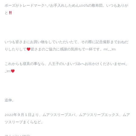
ポーズがトレードマーク^_^お手入れしためん100%の敷布団。いつもありが
と
いつも皆さまにお買い物をしていただいたて、その際に記念撮影までおねだ
りしたりして
皆さまのご協力に感謝の気持ちで一杯です。m(__)m
これからも寝具の事なら、八王子のいまいづみへお出かけくださいませm(_
_)m
追伸。
2022年９月１日より、ムアツスリープスパ、ムアツスリープエックス、ムア
ツスリープまくらなど。