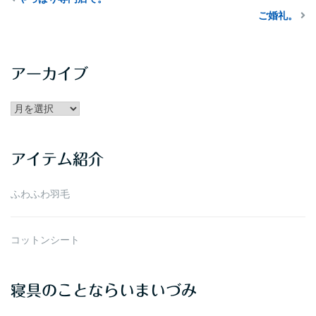
ご婚礼。
アーカイブ
アー
カ
イ
アイテム紹介
ブ
ふわふわ羽毛
コットンシート
寝具のことならいまいづみ