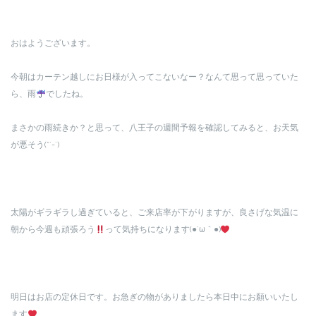
おはようございます。
今朝はカーテン越しにお日様が入ってこないなー？なんて思って思っていた
ら、雨
でしたね。
まさかの雨続きか？と思って、八王子の週間予報を確認してみると、お天気
が悪そう(*´-`)
太陽がギラギラし過ぎていると、ご来店率が下がりますが、良さげな気温に
朝から今週も頑張ろう
って気持ちになります(●´ω｀●)
明日はお店の定休日です。お急ぎの物がありましたら本日中にお願いいたし
ます