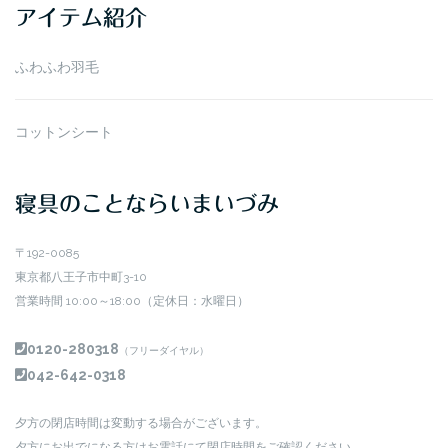
アイテム紹介
ブ
ふわふわ羽毛
コットンシート
寝具のことならいまいづみ
〒192-0085
東京都八王子市中町3-10
営業時間 10:00～18:00（定休日：水曜日）
0120-280318
（フリーダイヤル）
042-642-0318
夕方の閉店時間は変動する場合がございます。
夕方にお出でになる方はお電話にて閉店時間をご確認ください。