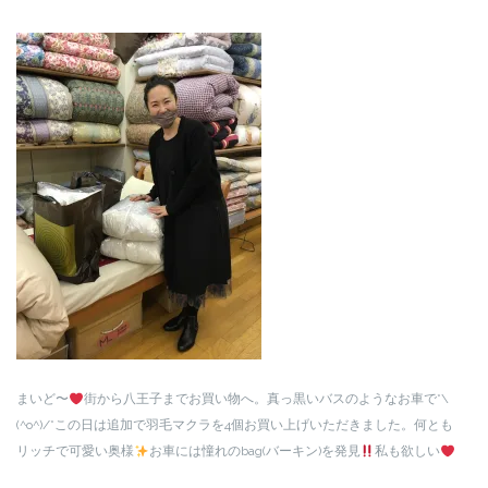
まいど〜
街から八王子までお買い物へ。真っ黒いバスのようなお車で*\
(^o^)/*この日は追加で羽毛マクラを4個お買い上げいただきました。何とも
リッチで可愛い奥様
お車には憧れのbag(バーキン)を発見
私も欲しい