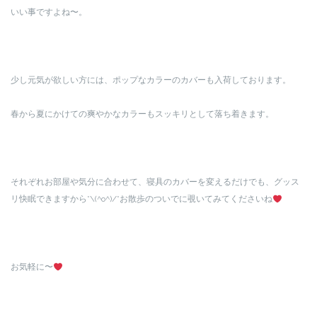
いい事ですよね〜。
少し元気が欲しい方には、ポップなカラーのカバーも入荷しております。
春から夏にかけての爽やかなカラーもスッキリとして落ち着きます。
それぞれお部屋や気分に合わせて、寝具のカバーを変えるだけでも、グッス
リ快眠できますから*\(^o^)/*お散歩のついでに覗いてみてくださいね
お気軽に〜