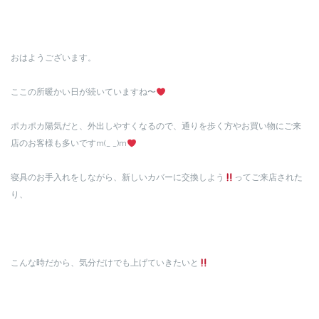
おはようございます。
ここの所暖かい日が続いていますね〜
ポカポカ陽気だと、外出しやすくなるので、通りを歩く方やお買い物にご来
店のお客様も多いですm(_ _)m
寝具のお手入れをしながら、新しいカバーに交換しよう
ってご来店された
り、
こんな時だから、気分だけでも上げていきたいと