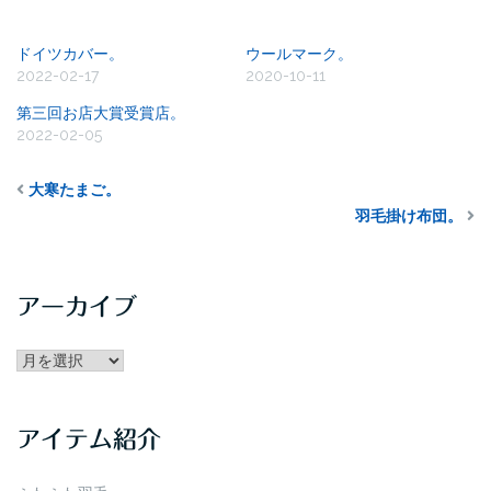
関連
ドイツカバー。
ウールマーク。
2022-02-17
2020-10-11
第三回お店大賞受賞店。
2022-02-05
大寒たまご。
羽毛掛け布団。
アーカイブ
アー
カ
イ
アイテム紹介
ブ