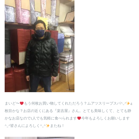
まいど〜
もう何枚お買い物してくれただろう？ムアツスリープスパ^_^
4
枚目かな？お店の近くにある『楽吉屋』さん。とても美味しくて、とても静
かなお店なので1人でも気軽に食べられます
今年もよろしくお願いします
^_^皆さんによろしく^_^
またね！