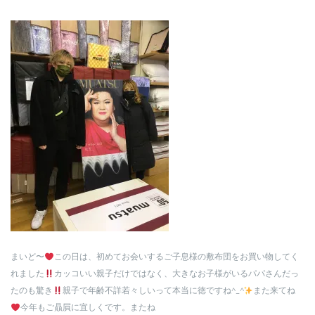
まいど〜
この日は、初めてお会いするご子息様の敷布団をお買い物してく
れました
カッコいい親子だけではなく、大きなお子様がいるパパさんだっ
たのも驚き
親子で年齢不詳若々しいって本当に徳ですね^_^
また来てね
今年もご贔屓に宜しくです。またね