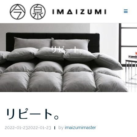
Skip
to
content
リピート。
リピート。
2022-01-232022-01-23
by
imaizumimaster