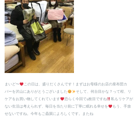
まいど〜
この日は、盛りだくさんです！まずはお母様のお店の座布団カ
バーを沢山にありがとうございました
そして、何台目かな？って程、リ
ケアをお買い物してくれています
恐らく今回で4枚目ですね
私もリケアが
ない生活は考えられず、毎日を当たり前に丁寧に眠れる幸せを
もう、手放
せないですね。今年もご贔屓によろしくです。またね