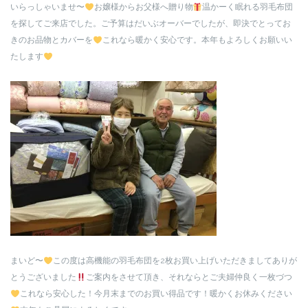
いらっしゃいませ〜
お嬢様からお父様へ贈り物
温かーく眠れる羽毛布団
を探してご来店でした。ご予算はだいぶオーバーでしたが、即決でとってお
きのお品物とカバーを
これなら暖かく安心です。本年もよろしくお願いい
たします
まいど〜
この度は高機能の羽毛布団を2枚お買い上げいただきましてありが
とうございました
ご案内をさせて頂き、それならとご夫婦仲良く一枚づつ
これなら安心した！今月末までのお買い得品です！暖かくお休みください