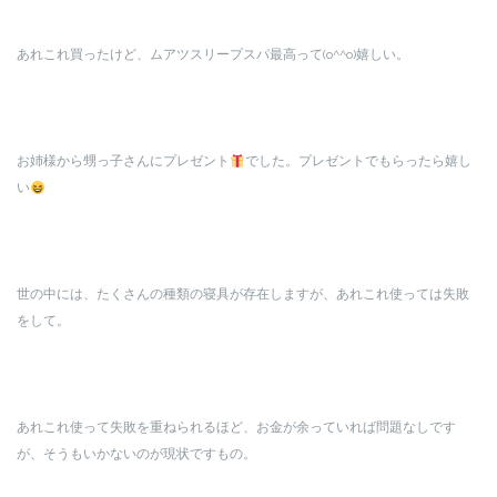
あれこれ買ったけど、ムアツスリープスパ最高って(o^^o)嬉しい。
お姉様から甥っ子さんにプレゼント
でした。プレゼントでもらったら嬉し
い
世の中には、たくさんの種類の寝具が存在しますが、あれこれ使っては失敗
をして。
あれこれ使って失敗を重ねられるほど、お金が余っていれば問題なしです
が、そうもいかないのが現状ですもの。