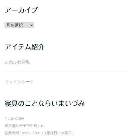
アーカイブ
アー
カ
イ
アイテム紹介
ブ
ふわふわ羽毛
コットンシート
寝具のことならいまいづみ
〒192-0085
東京都八王子市中町3-10
営業時間 10:00～18:00（定休日：水曜日）