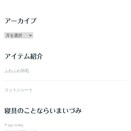
アーカイブ
アー
カ
イ
アイテム紹介
ブ
ふわふわ羽毛
コットンシート
寝具のことならいまいづみ
〒192-0085