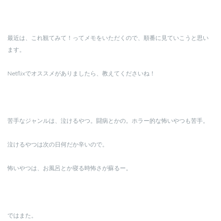
最近は、これ観てみて！ってメモをいただくので、順番に見ていこうと思い
ます。
Netflixでオススメがありましたら、教えてくださいね！
苦手なジャンルは、泣けるやつ。闘病とかの。ホラー的な怖いやつも苦手。
泣けるやつは次の日何だか辛いので。
怖いやつは、お風呂とか寝る時怖さが蘇るー。
ではまた。