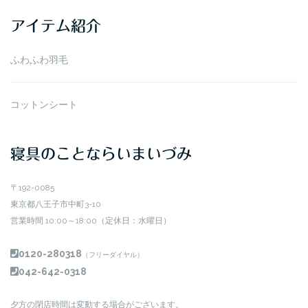
イ
アイテム紹介
ブ
ふわふわ羽毛
コットンシート
寝具のことならいまいづみ
〒192-0085
東京都八王子市中町3-10
営業時間 10:00～18:00（定休日：水曜日）
0120-280318
（フリーダイヤル）
042-642-0318
夕方の閉店時間は変動する場合がございます。