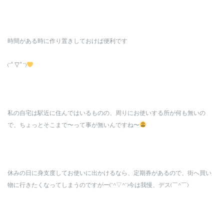
時間がある時に作り置きしておけば便利です
(*ﾟ▽ﾟ*)
私の自宅は駅近に住んではいるものの、周りにお使いする所が何も無いの
で、ちょっとそこまで〜って事が無いんですね〜
休みの日に身支度してお使いに出かけるなら、定期券があるので、街へ買い
物に行きたくなってしまうのですがー(*^▽^*)今は我慢、デス(￣^￣)ゞ