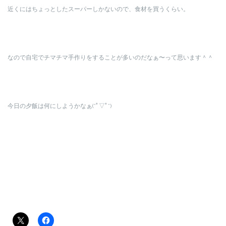
近くにはちょっとしたスーパーしかないので、食材を買うくらい。
なので自宅でチマチマ手作りをすることが多いのだなぁ〜って思います＾＾
今日の夕飯は何にしようかなぁ(*ﾟ▽ﾟ*)
共有: