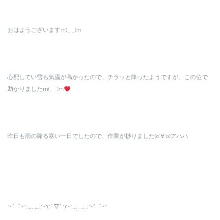
おはようございますm(_ _)m
心配してい雪も気温が高かったので、チラッと降ったようですが、この位で
助かりましたm(_ _)m
昨日も雨の降る寒い一日でしたので、作業が捗りました(о´∀`о)アハハ
*･゜ﾟ･*:.｡..｡.:*･'(*ﾟ▽ﾟ*)’･*:.｡. .｡.:*･゜ﾟ･*