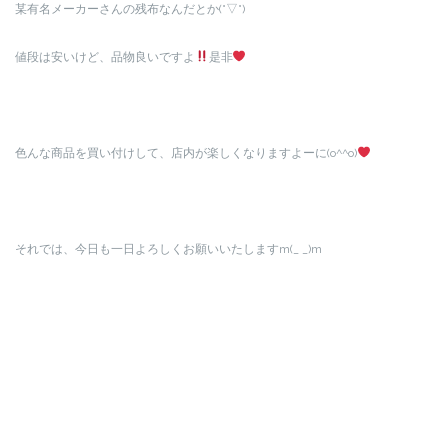
某有名メーカーさんの残布なんだとか(°▽°)
値段は安いけど、品物良いですよ
是非
色んな商品を買い付けして、店内が楽しくなりますよーに(o^^o)
それでは、今日も一日よろしくお願いいたしますm(_ _)m