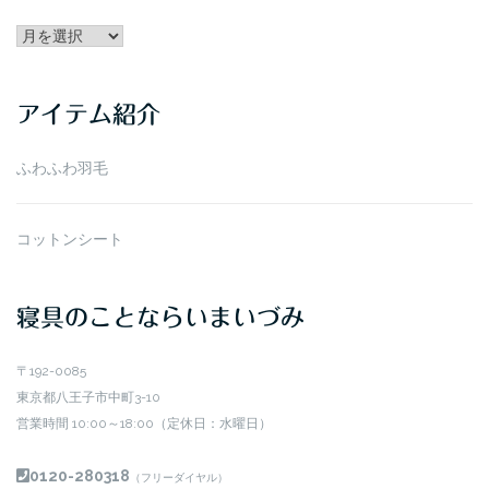
アー
カ
イ
アイテム紹介
ブ
ふわふわ羽毛
コットンシート
寝具のことならいまいづみ
〒192-0085
東京都八王子市中町3-10
営業時間 10:00～18:00（定休日：水曜日）
0120-280318
（フリーダイヤル）