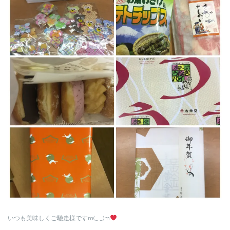
いつも美味しくご馳走様ですm(_ _)m