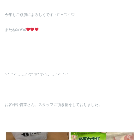
今年もご贔屓によろしくです╰(*´︶`*)╯♡
またね(о´∀`о)
*･゜ﾟ･*:.｡..｡.:*･'(*ﾟ▽ﾟ*)’･*:.｡. .｡.:*･゜ﾟ･*
お客様や営業さん、スタッフに頂き物をしておりました。