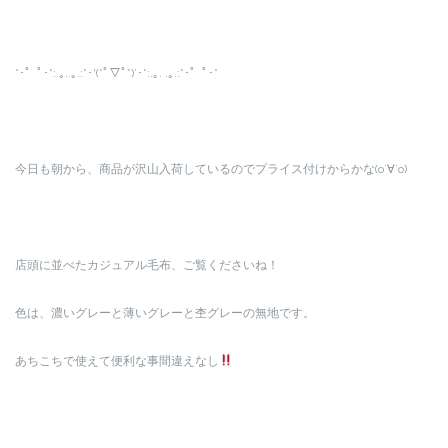
*･゜ﾟ･*:.｡..｡.:*･'(*ﾟ▽ﾟ*)’･*:.｡. .｡.:*･゜ﾟ･*
今日も朝から、商品が沢山入荷しているのでプライス付けからかな(о´∀`о)
店頭に並べたカジュアル毛布、ご覧くださいね！
色は、濃いグレーと薄いグレーと杢グレーの無地です。
あちこちで使えて便利な事間違えなし