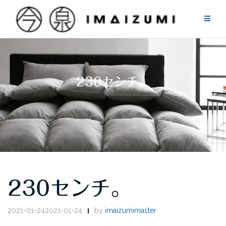
Skip
to
content
230センチ。
230センチ。
2021-01-242021-01-24
by
imaizumimaster