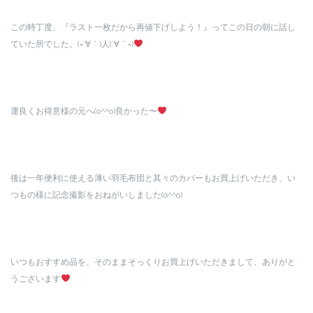
この時丁度、『ラスト一枚だから再値下げしよう！』ってこの日の朝に話し
ていた所でした。(=´∀｀)人(´∀｀=)
運良くお得意様の元へ(o^^o)良かった〜
後は一年便利に使える薄い羽毛布団と其々のカバーもお買上げいただき、い
つもの様に記念撮影をおねがいしました(o^^o)
いつもおすすめ品を、そのままそっくりお買上げいただきまして、ありがと
うございます