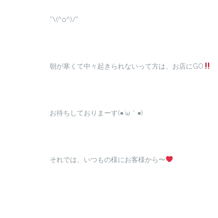
*\(^o^)/*
朝が寒くて中々起きられないって方は、お店にGO
お待ちしておりまーす(●´ω｀●)
それでは、いつもの様にお客様から〜