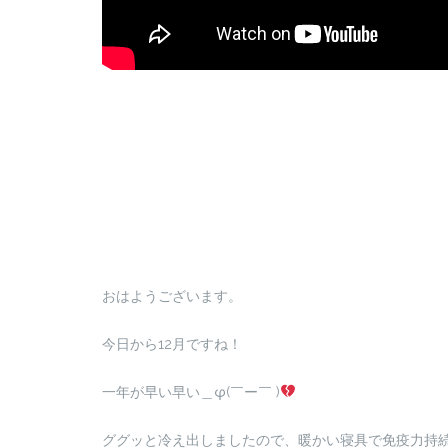
おはようございます。
今日から12月ですね！
一年が早い早い＿φ(￣ー￣ )
ググッと冷え出しましたので、暖かい寝具で免疫力持