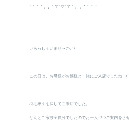
*･゜ﾟ･*:.｡..｡.:*･'(*ﾟ▽ﾟ*)’･*:.｡. .｡.:*･゜ﾟ･*
いらっしゃいませ〜(^○^)
この日は、お母様がお嬢様と一緒にご来店でしたね╰(*´︶
羽毛布団を探してご来店でした。
なんとご家族全員分でしたのでお一人づつご案内をさ