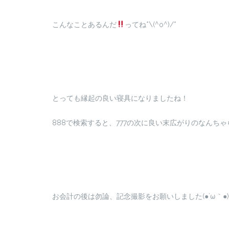
こんなことあるんだ
ってね*\(^o^)/*
とっても縁起の良い寝具になりましたね！
888で検索すると、777の次に良い末広がりのなんち
お会計の後は勿論、記念撮影をお願いしました(●´ω｀●)