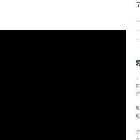
ブ
ふ
コ
〒
東
営
夕
夕