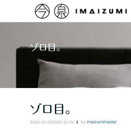
Skip
to
content
ゾロ目。
ゾロ目。
2020-12-012020-12-01
by
imaizumimaster