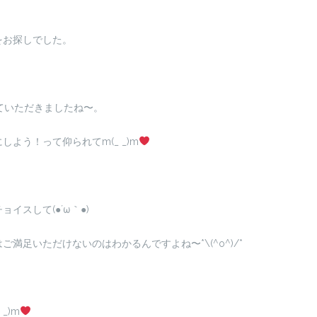
をお探しでした。
ていただきましたね〜。
よう！って仰られてm(_ _)m
スして(●´ω｀●)
足いただけないのはわかるんですよね〜*\(^o^)/*
_)m