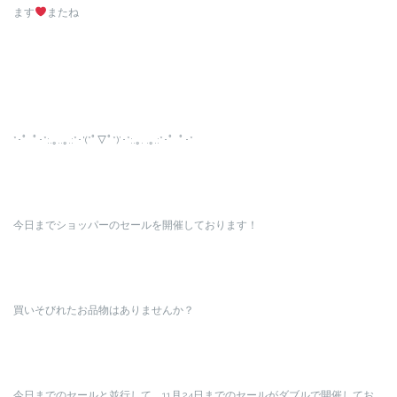
ます
またね
*･゜ﾟ･*:.｡..｡.:*･'(*ﾟ▽ﾟ*)’･*:.｡. .｡.:*･゜ﾟ･*
今日までショッパーのセールを開催しております！
買いそびれたお品物はありませんか？
今日までのセールと並行して、11月24日までのセールがダブルで開催してお