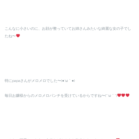
こんなに小さいのに、お顔が整っていてお姉さんみたいな綺麗な女の子でし
たね〜
特にpapaさんがメロメロでした〜(●´ω｀●)
毎日お嬢様からのメロメロパンチを受けているからですね〜(*´ω｀*)