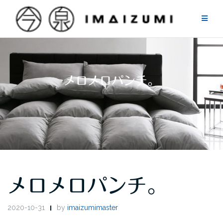
Skip
to
content
メロメロパンチ。
メロメロパンチ。
2020-10-31
by
imaizumimaster