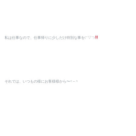
私は仕事なので、仕事帰りに少しだけ特別な事を(*’▽’*)
それでは、いつもの様にお客様様から〜^ – ^