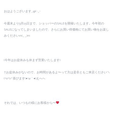
おはようございます_φ(･_･
今週末より9月15日まで、ショッパーのSALEを開催いたします。今年初の
SALEになってしまいましたので、さらにお買い得価格にてお買い物をお楽し
みくださいm(_ _)m
(今年はお盆休みも休まず営業いたします)
↑お盆休みがないので、お時間があるよ〜って方は是非ともご来店ください*\
(^o^)/*喜びます(●´ω｀●)えへへ
それでは、いつもの様にお客様から〜