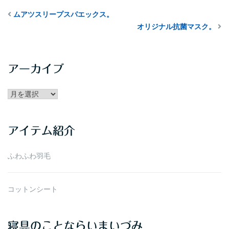
ムアツスリープスパエックス。
オリジナル抗菌マスク。
アーカイブ
アー
カ
イ
アイテム紹介
ブ
ふわふわ羽毛
コットンシート
寝具のことならいまいづみ