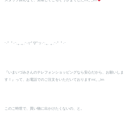
*･゜ﾟ･*:.｡..｡.:*･'(*ﾟ▽ﾟ*)’･*:.｡. .｡.:*･゜ﾟ･*
『いまいづみさんのテレフォンショッピングなら安心だから、お願いしま
す！』って、お電話でのご注文をいただいておりますm(_ _)m
このご時世で、買い物に出かけたくないの、と。