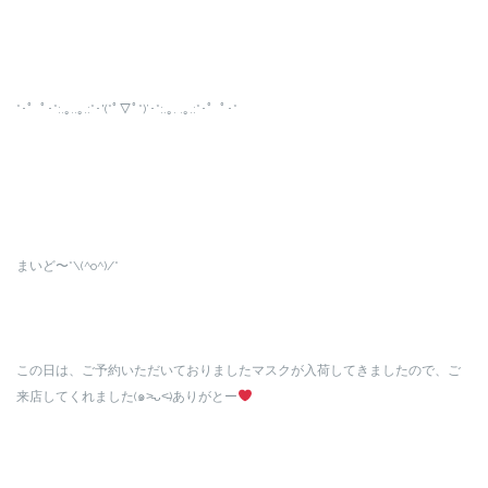
*･゜ﾟ･*:.｡..｡.:*･'(*ﾟ▽ﾟ*)’･*:.｡. .｡.:*･゜ﾟ･*
まいど〜*\(^o^)/*
この日は、ご予約いただいておりましたマスクが入荷してきましたので、ご
来店してくれました(๑˃̵ᴗ˂̵)ありがとー