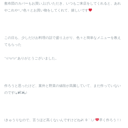
敷布団のカバーもお買い上げいただき、いつもご来店をしてくれると、あれ
やこれや^_^色々とお買い物をしてくれて、嬉しいです
この日も、少しだけお料理の話で盛り上がり、色々と簡単なメニューを教え
てもらった
*\(^o^)/*ありがとうございました。
作ろうと思ったけど、案外と野菜の値段が高騰していて、まだ作っていない
のです(⁎⁍̴̆Ɛ⁍̴̆⁎)
(きゅうりなので、言うほど高くないんですけどね♪( ´θ｀)ノ
早く作ろう！)