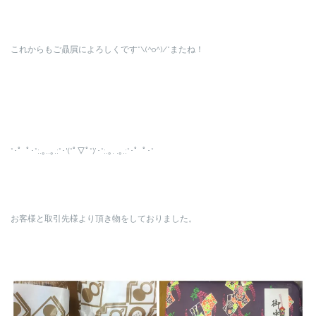
これからもご贔屓によろしくです*\(^o^)/*またね！
*･゜ﾟ･*:.｡..｡.:*･'(*ﾟ▽ﾟ*)’･*:.｡. .｡.:*･゜ﾟ･*
お客様と取引先様より頂き物をしておりました。