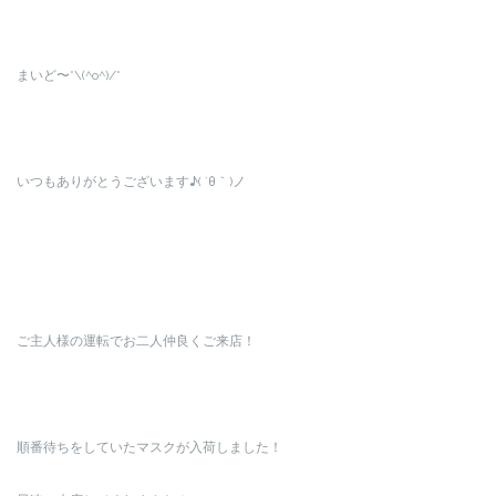
まいど〜*\(^o^)/*
いつもありがとうございます♪( ´θ｀)ノ
ご主人様の運転でお二人仲良くご来店！
順番待ちをしていたマスクが入荷しました！