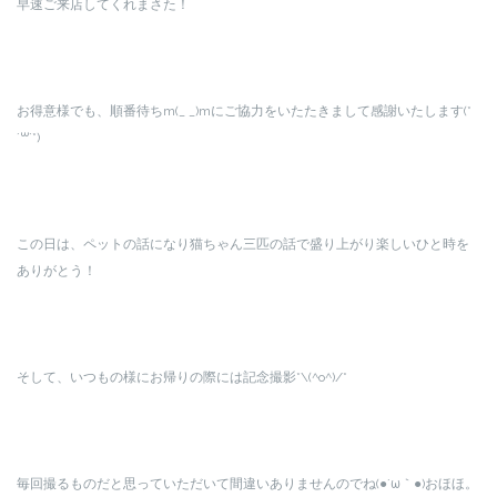
早速ご来店してくれまさた！
お得意様でも、順番待ちm(_ _)mにご協力をいたたきまして感謝いたします(*
´꒳`*)
この日は、ペットの話になり猫ちゃん三匹の話で盛り上がり楽しいひと時を
ありがとう！
そして、いつもの様にお帰りの際には記念撮影*\(^o^)/*
毎回撮るものだと思っていただいて間違いありませんのでね(●´ω｀●)おほほ。