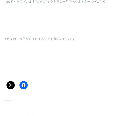
おめでとうございます*\(^o^)/*キラキラな一年でありますよーに(●´ω｀●)
それでは、今日からまたよろしくお願いいたします！
共有:
関連