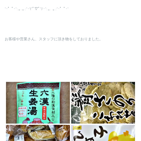
*･゜ﾟ･*:.｡..｡.:*･'(*ﾟ▽ﾟ*)’･*:.｡. .｡.:*･゜ﾟ･*
お客様や営業さん、スタッフに頂き物をしておりました。