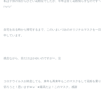
私は子供の頃からひどい花粉症でしたが、今年は全く花粉知らずなのです*\
(^o^)/*
自宅を出る時から帰宅するまで、このいまいづみのオリジナルマスクを一日
中しています。
残念ながら、目だけはかゆいのですがー。泣
コロナウイルスが終息しても、来年も再来年もこのマスクをして花粉を乗り
切ろうと！思います(●´ω｀●)最高だよ！このマスク。感謝