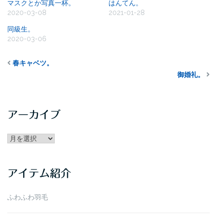
マスクとか写真一杯。
はんてん。
2020-03-08
2021-01-28
同級生。
2020-03-06
春キャベツ。
御婚礼。
アーカイブ
アー
カ
イ
アイテム紹介
ブ
ふわふわ羽毛