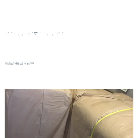
*･゜ﾟ･*:.｡..｡.:*･'(*ﾟ▽ﾟ*)’･*:.｡. .｡.:*･゜ﾟ･*
商品が毎日入荷中！