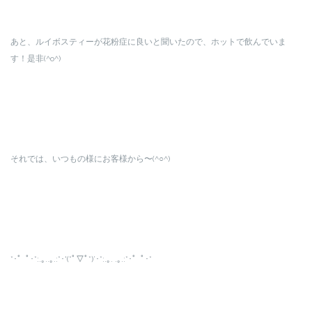
あと、ルイボスティーが花粉症に良いと聞いたので、ホットで飲んでいま
す！是非(^o^)
それでは、いつもの様にお客様から〜(^○^)
*･゜ﾟ･*:.｡..｡.:*･'(*ﾟ▽ﾟ*)’･*:.｡. .｡.:*･゜ﾟ･*