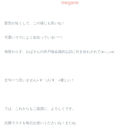
髪型が短くして、この感じも良いね！
可愛いママによく似合っている(*^^*)
相変わらず、おばさんの井戸端会議的な話に付き合わされて(๑>◡<๑)
文句一つ言いません(=´∀｀)人(´∀｀=)優しい！
では、これからもご贔屓に、よろしくです。
抗菌マスクを毎日お使いくださいね！またね