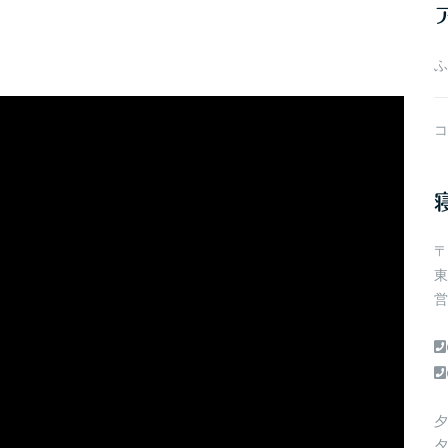
ブ
ふ
コ
〒
東
営
夕
夕