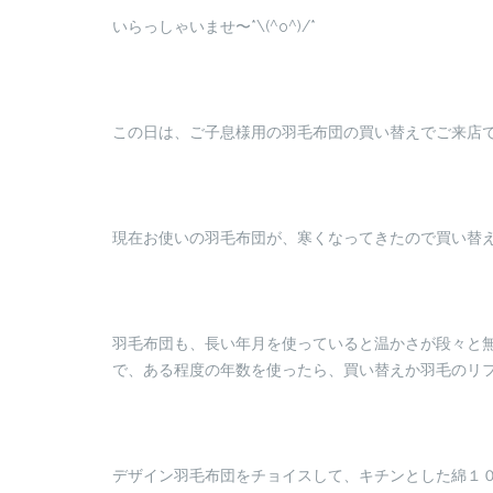
いらっしゃいませ〜*\(^o^)/*
この日は、ご子息様用の羽毛布団の買い替えでご来店
現在お使いの羽毛布団が、寒くなってきたので買い替
羽毛布団も、長い年月を使っていると温かさが段々と
で、ある程度の年数を使ったら、買い替えか羽毛のリ
デザイン羽毛布団をチョイスして、キチンとした綿１００%