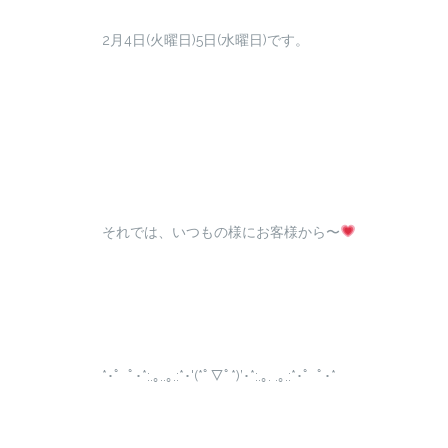
2月4日(火曜日)5日(水曜日)です。
それでは、いつもの様にお客様から〜
*･゜ﾟ･*:.｡..｡.:*･'(*ﾟ▽ﾟ*)’･*:.｡. .｡.:*･゜ﾟ･*