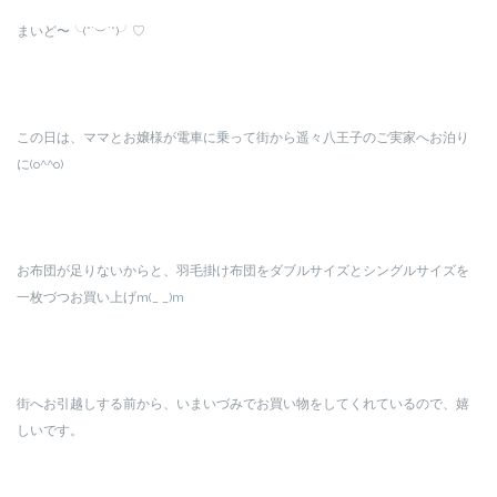
まいど〜╰(*´︶`*)╯♡
この日は、ママとお嬢様が電車に乗って街から遥々八王子のご実家へお泊り
に(o^^o)
お布団が足りないからと、羽毛掛け布団をダブルサイズとシングルサイズを
一枚づつお買い上げm(_ _)m
街へお引越しする前から、いまいづみでお買い物をしてくれているので、嬉
しいです。