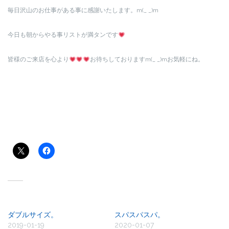
毎日沢山のお仕事がある事に感謝いたします。m(_ _)m
今日も朝からやる事リストが満タンです
皆様のご来店を心より
お待ちしておりますm(_ _)mお気軽にね。
共有:
関連
ダブルサイズ。
スパスパスパ。
2019-01-19
2020-01-07