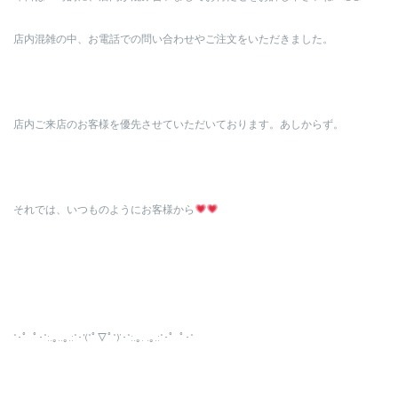
店内混雑の中、お電話での問い合わせやご注文をいただきました。
店内ご来店のお客様を優先させていただいております。あしからず。
それでは、いつものようにお客様から
*･゜ﾟ･*:.｡..｡.:*･'(*ﾟ▽ﾟ*)’･*:.｡. .｡.:*･゜ﾟ･*