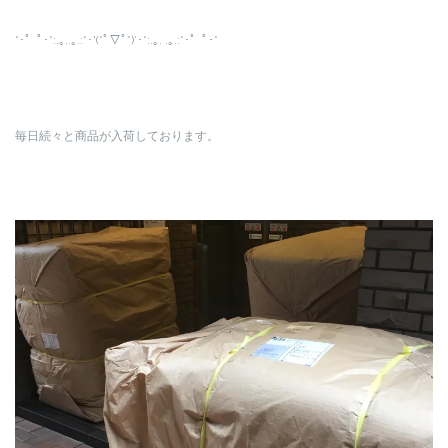
*･゜ﾟ･*:.｡..｡.:*･'(*ﾟ▽ﾟ*)’･*:.｡. .｡.:*･゜ﾟ･*
毎日続々と商品が入荷しております。