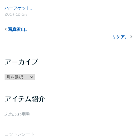
ハーフケット。
2019-12-25
写真沢山。
リケア。
アーカイブ
アー
カ
イ
アイテム紹介
ブ
ふわふわ羽毛
コットンシート