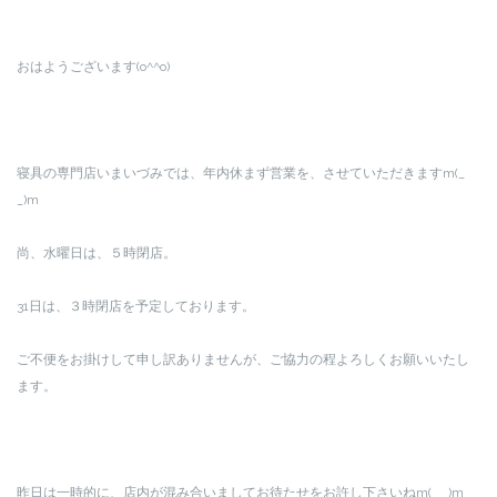
おはようございます(o^^o)
寝具の専門店いまいづみでは、年内休まず営業を、させていただきますm(_
_)m
尚、水曜日は、５時閉店。
31日は、３時閉店を予定しております。
ご不便をお掛けして申し訳ありませんが、ご協力の程よろしくお願いいたし
ます。
昨日は一時的に、店内が混み合いましてお待たせをお許し下さいねm(_ _)m