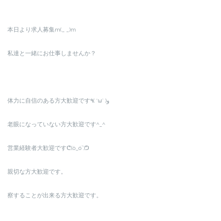
本日より求人募集m(_ _)m
私達と一緒にお仕事しませんか？
体力に自信のある方大歓迎です٩( ‘ω’ )و
老眼になっていない方大歓迎です^_^
営業経験者大歓迎ですᕦ(ò_óˇ)ᕤ
親切な方大歓迎です。
察することが出来る方大歓迎です。