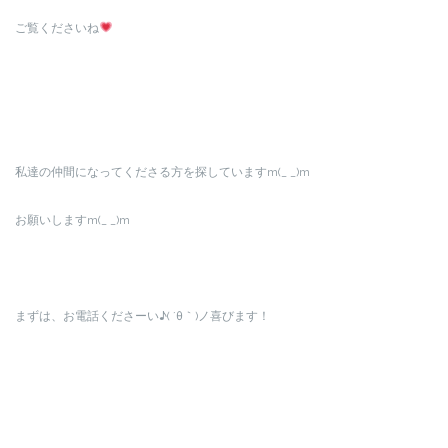
ご覧くださいね
私達の仲間になってくださる方を探していますm(_ _)m
お願いしますm(_ _)m
まずは、お電話くださーい♪( ´θ｀)ノ喜びます！