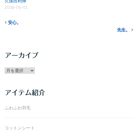
久保田利伸
2019-05-01
安心。
先生。
アーカイブ
アー
カ
イ
アイテム紹介
ブ
ふわふわ羽毛
コットンシート