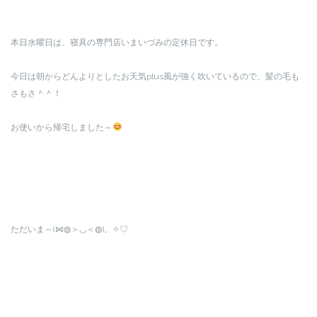
本日水曜日は、寝具の専門店いまいづみの定休日です。
今日は朝からどんよりとしたお天気plus風が強く吹いているので、髪の毛も
さもさ＾＾！
お使いから帰宅しました～
ただいま～(⋈◍＞◡＜◍)。✧♡