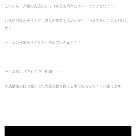
これから、夕飯の支度をして（今夜も簡単にカレーですけどね＾＾）
お風呂掃除と会社の持ち帰りの作業を進めながら、つまみ食いに気を付けな
がら
パソコン作業をサクサクと進めていきます＾＾
今月決算に月ですので、棚卸～～～。
平成最後の日に棚卸にて大量の数を数える事になるんで＾＾頑張ります。