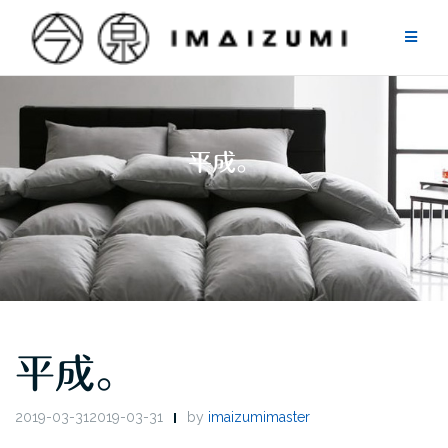
Skip
to
content
平成。
平成。
2019-03-312019-03-31
by
imaizumimaster