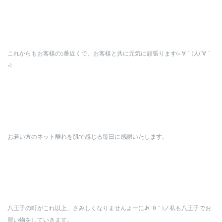
これからもお客様の1番近くで、お客様と共に元気に頑張ります(=´∀｀)人(´∀｀
=)
お若い方のネット離れを肌で感じる毎日に感謝いたします。
八王子の町がこれ以上、さみしくなりませんよーに♪( ´θ｀)ノ私も八王子でお
買い物をしていきます。