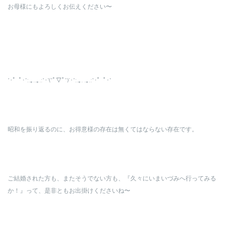
お母様にもよろしくお伝えください〜
*･゜ﾟ･*:.｡..｡.:*･'(*ﾟ▽ﾟ*)’･*:.｡. .｡.:*･゜ﾟ･*
昭和を振り返るのに、お得意様の存在は無くてはならない存在です。
ご結婚された方も、またそうでない方も、『久々にいまいづみへ行ってみる
か！』って、是非ともお出掛けくださいね〜