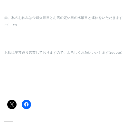
尚、私のお休みは今週火曜日とお店の定休日の水曜日と連休をいただきます
m(_ _)m
お店は平常通り営業しておりますので、よろしくお願いいたします(๑>◡<๑)
共有:
関連