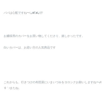
パパは心配ですね〜(⁎⁍̴̆Ɛ⁍̴̆⁎)汗
お嬢様用のカバーをお買い物してくださり、嬉しかったです。
白いカバーは、お若い方の人気商品です
これからも、行きつけの布団屋にいまいづみをヨロシクお願いしますね〜♪(
´θ｀)またね。