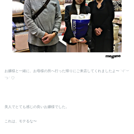
お嬢様と一緒に、お母様の所へ行った帰りにご来店してくれましたよ〜╰(*´︶
`*)╯♡
美人でとても感じの良いお嬢様でした。
これは、モテるな〜