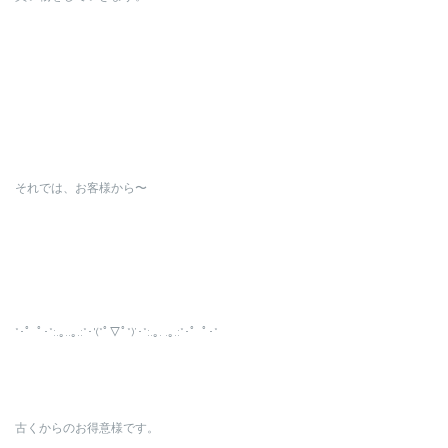
それでは、お客様から〜
*･゜ﾟ･*:.｡..｡.:*･'(*ﾟ▽ﾟ*)’･*:.｡. .｡.:*･゜ﾟ･*
古くからのお得意様です。