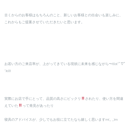
古くからのお客様はもちろんのこと、新しいお客様との出会いも楽しみに、
これからもご提案させていただきたいと思います。
お若い方のご来店率が、上がってきている現状に未来を感じながら〜(((o(*ﾟ▽ﾟ
*)o)))
実際にお店で手にとって、品質の高さにビックリ
されたり、使い方を間違
えていた
って発見があったり
寝具のアドバイスが、少しでもお役に立てたなら嬉しく思いますm(_ _)m