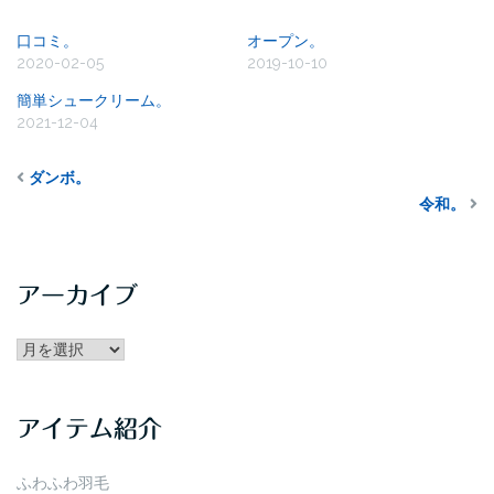
口コミ。
オープン。
2020-02-05
2019-10-10
簡単シュークリーム。
2021-12-04
ダンボ。
令和。
アーカイブ
アー
カ
イ
アイテム紹介
ブ
ふわふわ羽毛