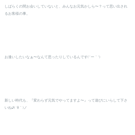
しばらくの間お会いしていないと、みんなお元気かしら〜？って思い出され
るお客様の事。
お逢いしたいなぁ〜なんて思ったりしているんです(*´ー｀*)
新しい時代も、『変わらず元気でやってますよ〜』って遊びにいらして下さ
いね♪( ´θ｀)ノ