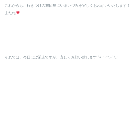
これからも、行きつけの布団屋にいまいづみを宜しくおねがいいたします！
またね
それでは、今日は17閉店ですが、宜しくお願い致します╰(*´︶`*)╯♡