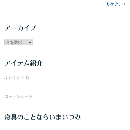
リケア。
アーカイブ
アー
カ
イ
アイテム紹介
ブ
ふわふわ羽毛
コットンシート
寝具のことならいまいづみ