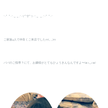
*･゜ﾟ･*:.｡..｡.:*･'(*ﾟ▽ﾟ*)’･*:.｡. .｡.:*･゜ﾟ･*
ご家族4人で仲良くご来店でしたm(_ _)m
パパのご指導？にて、お嬢様がとてもひょうきんなんですよ〜(๑>◡<๑)