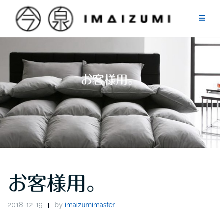
Skip
to
content
お客様用。
お客様用。
2018-12-19
by
imaizumimaster