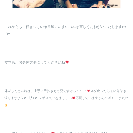
これからも、行きつけの布団屋にいまいづみを宜しくおねがいいたしますm(_
_)m
ママも、お身体大事にしてくださいね
体がしんどい時は、上手に手抜きも必要ですから〜^ – ^
体が戻ったらその分巻き
返せますよ(=´∀｀)人(´∀｀=)程々でいきましょっ
応援していますから〜♪(´ε｀ )またね