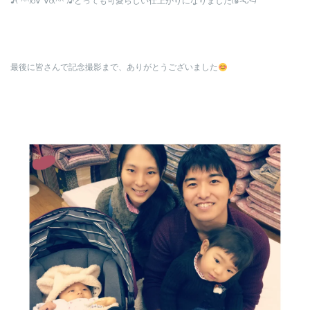
♪(*^^)o∀*∀o(^^*)♪とっても可愛らしい仕上がりになりました(๑˃̵ᴗ˂̵)
最後に皆さんで記念撮影まで、ありがとうございました