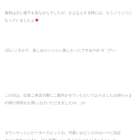
最初は少し様子を見ながらでしたが、さよならする時には、もうノリノリに
なっていましたよ
1日レンタルで、楽しみたいくらい楽しかったですね〜♪( ´θ｀)アハ
この日は、以前ご来店の際にご案内させていただいておりましたお姉ちゃま
の掛け布団をお買い上げいただきましたm(_ _)m
ダウンケットにピーターラビットの、可愛いおピンクのカバーに決定