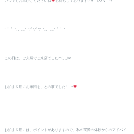
いつでもお出かけくださいね
お待ちしております(=´∀｀)人(´∀｀=)
*･゜ﾟ･*:.｡..｡.:*･'(*ﾟ▽ﾟ*)’･*:.｡. .｡.:*･゜ﾟ･*
この日は、ご夫婦でご来店でしたm(_ _)m
お泊まり用にお布団を、との事でした^ – ^
お泊まり用には、ポイントがありますので、私の実際の体験からのアドバイ