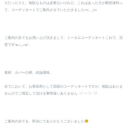
スだったりと、無駄なものは必要ないけれど、これはあった方が断然便利っ
て、コーディネートでご案内させていただきましたm(_ _)m
ご案内の全てをお買い上げ頂きまして、トータルコーディネートこれで、完
璧です(๑>◡<๑)
素材、カバーの柄、勿論価格。
全てにおいて、お客様用として高額のコーディネートですが、無駄はありま
せんのでご満足して頂ける事間違いありません╰(*´︶`*)╯♡
ご案内の全てを、即決にてありがとうございました