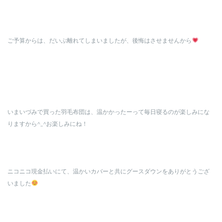
ご予算からは、だいぶ離れてしまいましたが、後悔はさせませんから
いまいづみで買った羽毛布団は、温かかったーって毎日寝るのが楽しみにな
りますから^_^お楽しみにね！
ニコニコ現金払いにて、温かいカバーと共にグースダウンをありがとうござ
いました