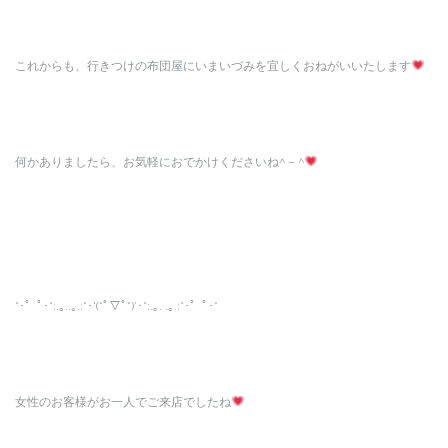
これからも、行きつけの布団屋にいまいづみを宜しくおねがいいたします
何かありましたら、お気軽におでかけくださいね^ – ^
*･゜ﾟ･*:.｡..｡.:*･'(*ﾟ▽ﾟ*)’･*:.｡. .｡.:*･゜ﾟ･*
女性のお客様がお一人でご来店でしたね