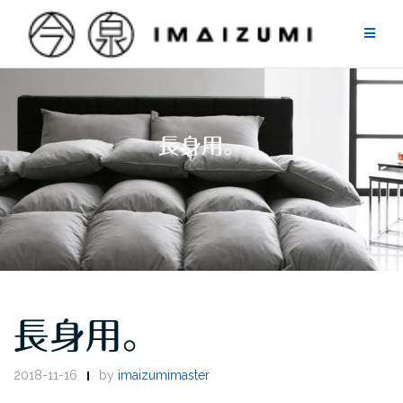
Skip
to
content
長身用。
長身用。
2018-11-16
by
imaizumimaster