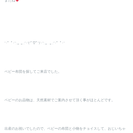
またね
*･゜ﾟ･*:.｡..｡.:*･'(*ﾟ▽ﾟ*)’･*:.｡. .｡.:*･゜ﾟ･*
ベビー布団を探してご来店でした。
ベビーのお品物は、天然素材でご案内させて頂く事がほとんどです。
出産のお祝いでしたので、ベビーの布団と小物をチョイスして、おじいちゃ