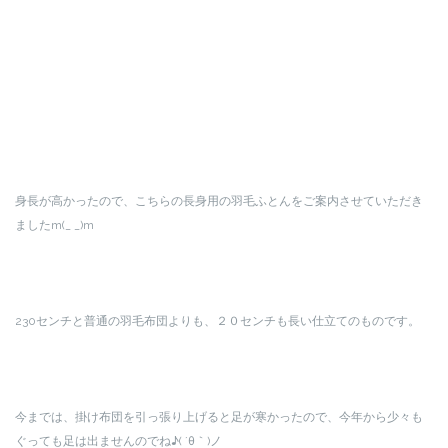
身長が高かったので、こちらの長身用の羽毛ふとんをご案内させていただき
ましたm(_ _)m
230センチと普通の羽毛布団よりも、２０センチも長い仕立てのものです。
今までは、掛け布団を引っ張り上げると足が寒かったので、今年から少々も
ぐっても足は出ませんのでね♪( ´θ｀)ノ