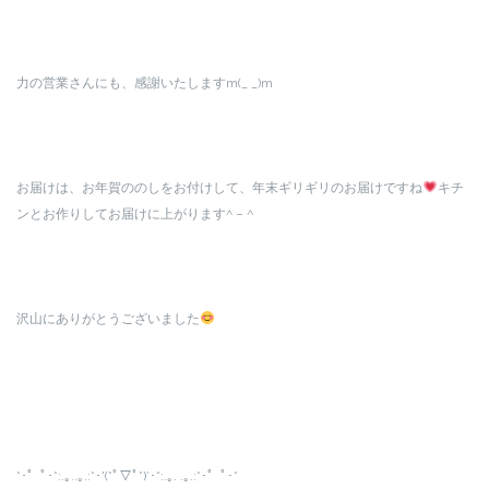
力の営業さんにも、感謝いたしますm(_ _)m
お届けは、お年賀ののしをお付けして、年末ギリギリのお届けですね
キチ
ンとお作りしてお届けに上がります^ – ^
沢山にありがとうございました
*･゜ﾟ･*:.｡..｡.:*･'(*ﾟ▽ﾟ*)’･*:.｡. .｡.:*･゜ﾟ･*