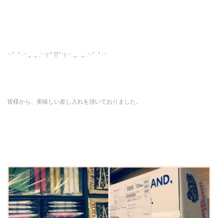
*･゜ﾟ･*:.｡..｡.:*･'(*ﾟ▽ﾟ*)’･*:.｡. .｡.:*･゜ﾟ･*
皆様から、美味しい差し入れを頂いておりました。