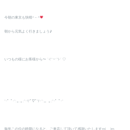
今朝の東京も快晴^ – ^
朝から元気よく行きましょう♪
いつもの様にお客様から〜╰(*´︶`*)╯♡
*･゜ﾟ･*:.｡..｡.:*･'(*ﾟ▽ﾟ*)’･*:.｡. .｡.:*･゜ﾟ･*
毎年この位の時期になると、ご来店して頂いて感謝いたしますm(_ _)m