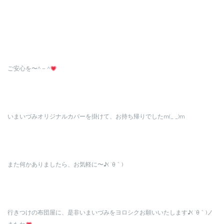
ご安心を〜^ – ^
いまいづみオリジナルカバーを掛けて、お持ち帰りでしたm(_ _)m
また何かありましたら、お気軽に〜♪( ´θ｀)
行きつけの布団屋に、是非いまいづみをヨロシクお願いいたします♪( ´θ｀)ノ