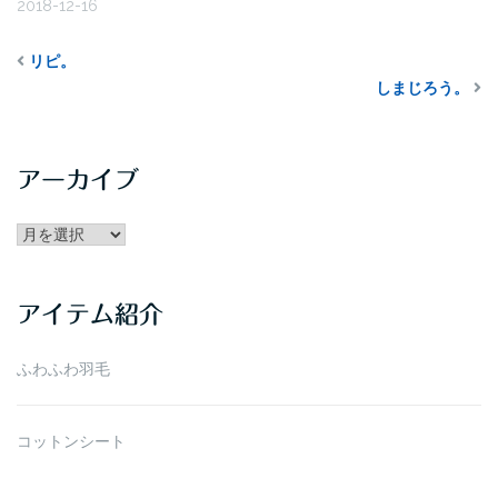
2018-12-16
リピ。
しまじろう。
アーカイブ
アー
カ
イ
アイテム紹介
ブ
ふわふわ羽毛
コットンシート