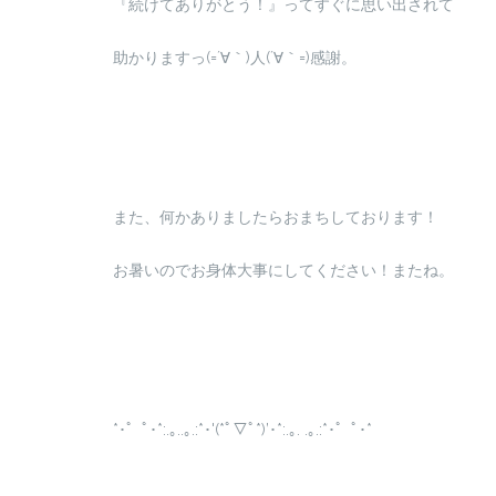
『続けてありがとう！』ってすぐに思い出されて
助かりますっ(=´∀｀)人(´∀｀=)感謝。
また、何かありましたらおまちしております！
お暑いのでお身体大事にしてください！またね。
*･゜ﾟ･*:.｡..｡.:*･'(*ﾟ▽ﾟ*)’･*:.｡. .｡.:*･゜ﾟ･*