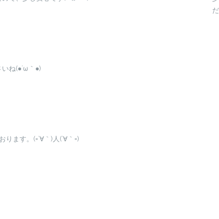
だ
(●´ω｀●)
す。(=´∀｀)人(´∀｀=)