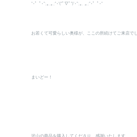
*･゜ﾟ･*:.｡..｡.:*･'(*ﾟ▽ﾟ*)’･*:.｡. .｡.:*･゜ﾟ･*
お若くて可愛らしい奥様が、ここの所続けてご来店でしたね
まいどー！
沢山の商品を購入してくださり、感謝いたします