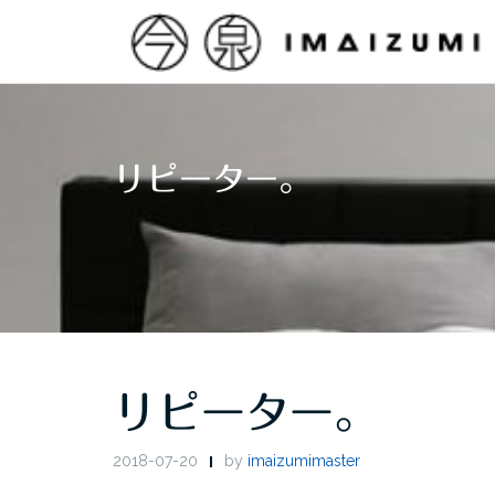
Skip
to
content
リピーター。
リピーター。
2018-07-20
by
imaizumimaster