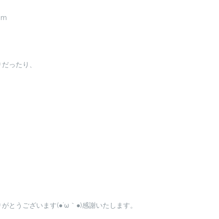
)m
りだったり、
とうございます(●´ω｀●)感謝いたします。