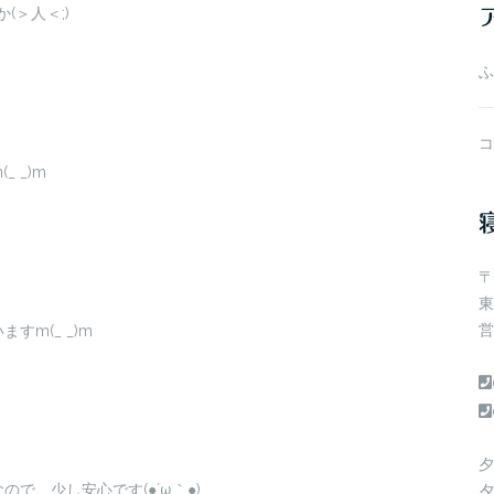
＞人＜;)
ブ
ふ
コ
 _)m
〒
東
営
m(_ _)m
夕
で、少し安心です(●´ω｀●)
夕